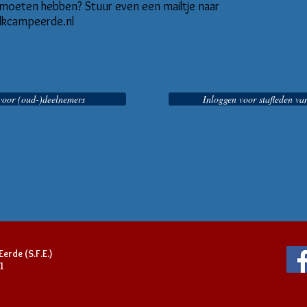
moeten hebben? Stuur even een mailtje naar
kcampeerde.nl
voor (oud-)deelnemers
Inloggen voor stafleden van
erde (S.F.E.)
1