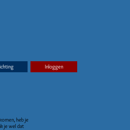
ichting
Inloggen
 komen, heb je
 je wel dat