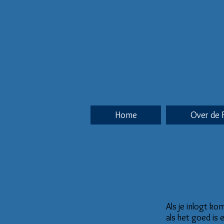
Home
Over de 
Als je inlogt k
als het goed is