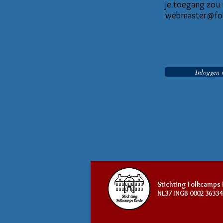
je toegang zou 
webmaster@fol
Inloggen 
Stichting Folkcamps E
NL37 INGB 0002 36334