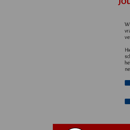
Jo
Wa
vr
ve
Hi
sc
he
ne